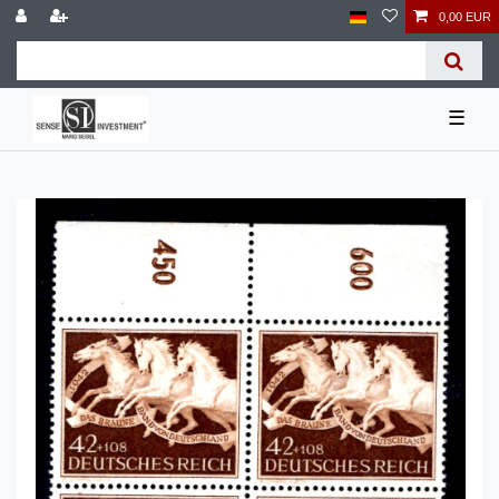
0,00 EUR
☰