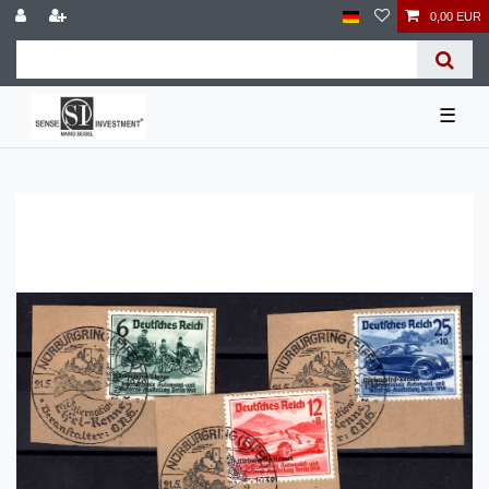
0,00 EUR
☰