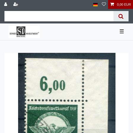
0,00 EUR
☰