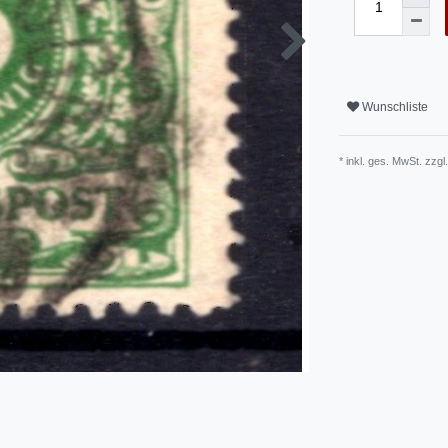
Wunschliste
* inkl. ges. MwSt. zzgl