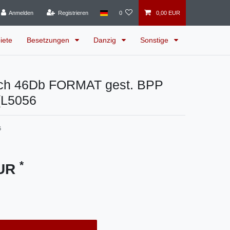
Anmelden
Registrieren
0
0,00 EUR
iete
Besetzungen
Danzig
Sonstige
ch 46Db FORMAT gest. BPP
(L5056
6
*
EUR