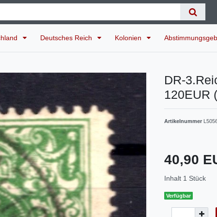
chland
Deutsches Reich
Kolonien
Abstimmungsgeb
DR-3.Rei
120EUR 
Artikelnummer
L505
40,90 
Inhalt
1
Stück
Verfügbar