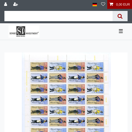
0,00 EUR
☰