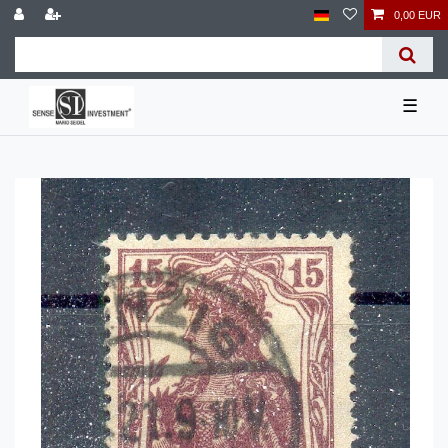
0,00 EUR
☰