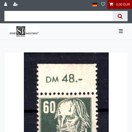
0,00 EUR
☰