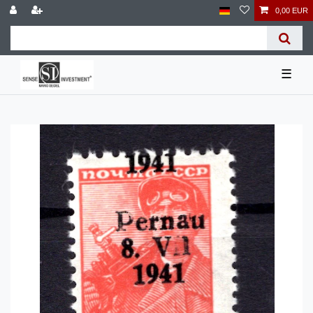
0,00 EUR
☰