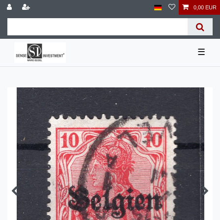
0,00 EUR
☰