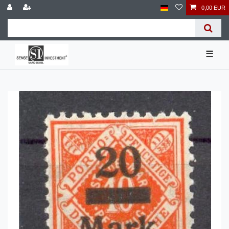
0,00 EUR
☰