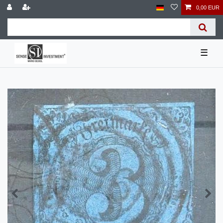
0,00 EUR
☰