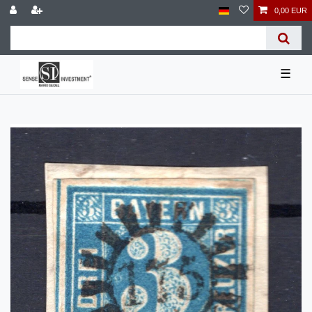
0,00 EUR
☰