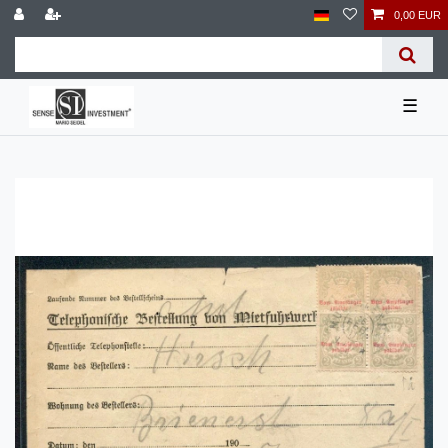
0,00 EUR
☰