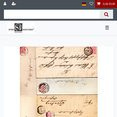
0,00 EUR
☰