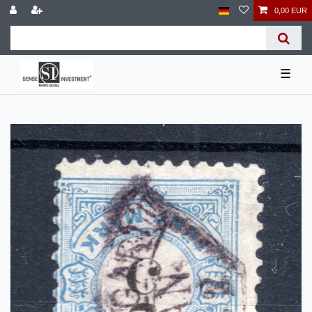
0,00 EUR
☰