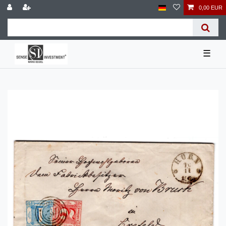
0,00 EUR
☰