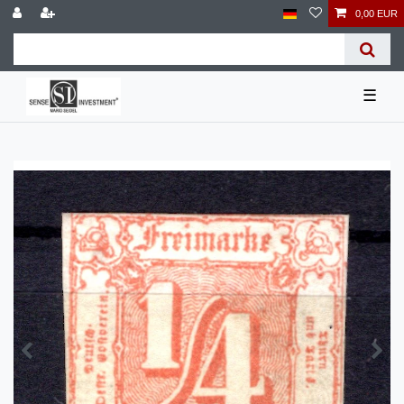
0,00 EUR
☰