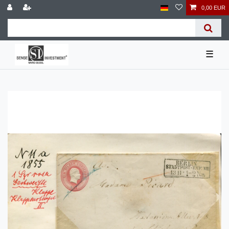
0,00 EUR
☰