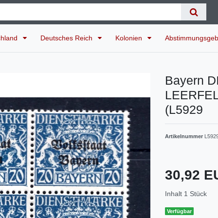
chland
Deutsches Reich
Kolonien
Abstimmungsgeb
Bayern D
LEERFEL
(L5929
Artikelnummer
L592
30,92 
Inhalt
1
Stück
Verfügbar