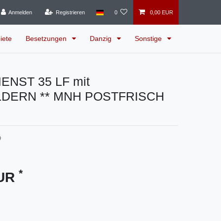
Anmelden
Registrieren
0
0,00 EUR
iete
Besetzungen
Danzig
Sonstige
IENST 35 LF mit
DERN ** MNH POSTFRISCH
9
*
EUR