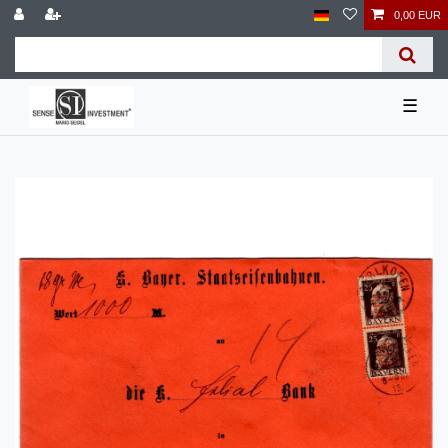
0,00 EUR
☰